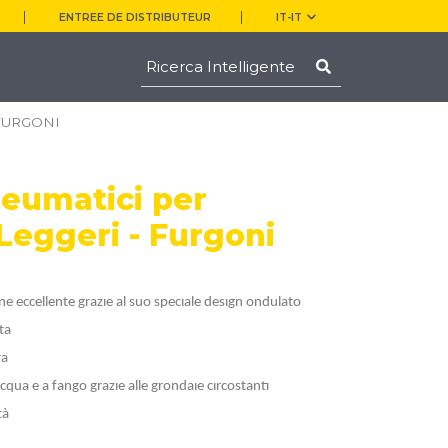
ENTREE DE DISTRIBUTEUR
IT-IT
 FURGONI
eumatici per
Leggeri - Furgoni
one eccellente grazıe al suo specıale desıgn ondulato
ta
ra
qua e a fango grazıe alle grondaıe cırcostantı
tà