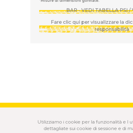
*Misure di dimensioni gonfiate.
BAR - VEDI TABELLA PSI /
Fare clic qui per visualizzare la di
responsabilità
Utilizziamo i cookie per la funzionalità e l 
dettagliate sui cookie di sessione e di ma
© 2020 ÖZKA Tutti i diritti riservati.