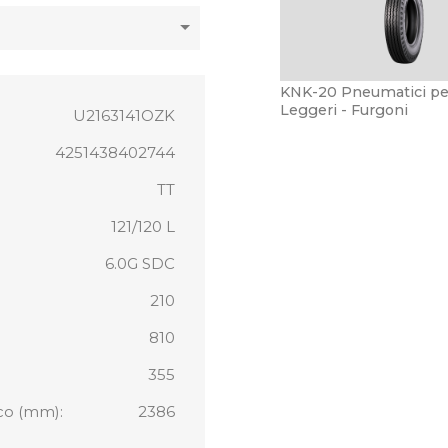
KNK-20 Pneumatici per
Leggeri - Furgoni
U2163141OZK
4251438402744
TT
121/120 L
6.0G SDC
210
810
355
co (mm):
2386