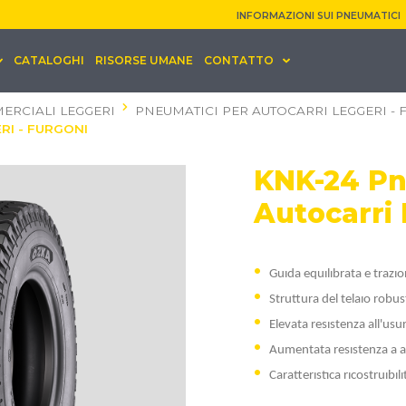
INFORMAZIONI SUI PNEUMATICI
CATALOGHI
RISORSE UMANE
CONTATTO
ERCIALI LEGGERI
PNEUMATICI PER AUTOCARRI LEGGERI -
RI - FURGONI
KNK-24 Pn
Autocarri 
Guıda equılıbrata e trazı
Struttura del telaıo robus
Elevata resıstenza all'usu
Aumentata resıstenza a ac
Caratterıstıca rıcostruıbılı