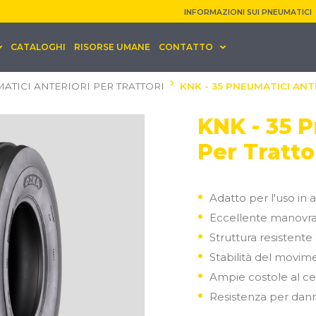
INFORMAZIONI SUI PNEUMATICI
CATALOGHI
RISORSE UMANE
CONTATTO
ATICI ANTERIORI PER TRATTORI
KNK - 35 PNEUMATICI AN
KNK - 35 P
Per Tratto
Adatto per l'uso in a
Eccellente manovrab
Struttura resistente 
Stabilità del movime
Ampie costole al cen
Resistenza per danni