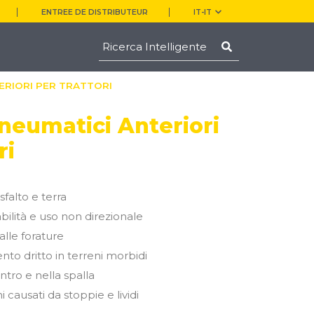
ENTREE DE DISTRIBUTEUR
IT-IT
TERIORI PER TRATTORI
neumatici Anteriori
ri
sfalto e terra
ilità e uso non direzionale
alle forature
nto dritto in terreni morbidi
tro e nella spalla
 causati da stoppie e lividi