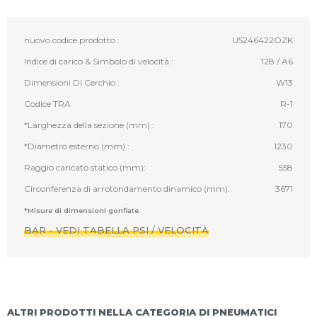
nuovo codice prodotto :
U5246422OZK
Indice di carico & Simbolo di velocità :
128 / A6
Dimensioni Di Cerchio :
W13
Codice TRA
R-1
*Larghezza della sezione (mm) :
170
*Diametro esterno (mm) :
1230
Raggio caricato statico (mm):
558
Circonferenza di arrotondamento dinamico (mm):
3671
*Misure di dimensioni gonfiate.
BAR - VEDI TABELLA PSI / VELOCITÀ
ALTRI PRODOTTI NELLA CATEGORIA DI PNEUMATICI